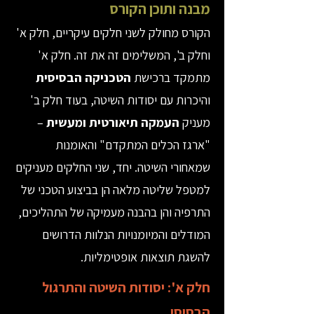
מבנה ותוכן הקורס
הקורס מחולק לשני חלקים עיקריים, חלק א'
וחלק ב', המשלימים זה את זה. חלק א'
מתמקד ברכישת
הטכניקה הבסיסית
והיכרות עם יסודות השיטה, בעוד חלק ב'
מעניק
העמקה תיאורטית ומעשית
–
"ארגז הכלים המתקדם" והאומנות
שמאחורי השיטה. יחד, שני החלקים מעניקים
למטפל שליטה מלאה הן בביצוע הטכני של
התרפיה והן בהבנה מעמיקה של התהליכים,
המודלים והמיומנויות הנלוות הדרושים
להשגת תוצאות אופטימליות.
חלק א': יסודות השיטה והתרגול
הבסיסי