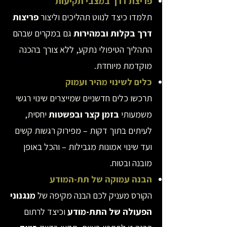
פריצת דרך במצבי תקיעות
תלמדו כיצד לנווט תהליכים וליצור
פריצות
דרך בקלות ובמהירות
גם במקרים שבהם
התהליך הטיפולי נתקע, ללא צורך בהכנה
מוקדמת מיוחדת.
כלים לשינוי מהיר ועמוק
תרכשו כלים חדשניים שמייצרים שינוי רגשי
משמעותי
בזמן קצר ובפשטות
יחסית,
לעיתים בתוך דקות – מפירוק רגשות קשים
ועד שינוי אמונות מגבילות – והכל באופן
מובנה ובטוח.
הבנה עמוקה של תת-המודע
הקורס מעניק לכם הבנה מקיפה של
מנגנוני
הפעולה של התת-מודע
וכיצד לרתום