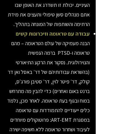
העיניים. יכולת זו תשדרג את האופן שבו
אתם מנהלים סשן טיפולי ותעצים את מידת
הרתימה והשותפות של המונחה בתהליך.
עבודה עם טראומה וזיכרונות קשים
הבנה מעמיקה של עולם הטראומה – מהם
טראומה ו-PTSD ברמה הנפשית
והנוירולוגית. נסקור את הרקע התיאורטי
(בהשראת עבודותיהם של דר׳ באסל ואן דר
קולק, דר׳ פיטר לוין, דר׳ סטיבן פורג'ס,
ברנט באום ואחרים) כדי להבין מה מתרחש
במוח ובגוף בעת טראומה. לאחר מכן, נלמד
כלים ייעודיים להתמודדות עם טראומה
במסגרת ART-EMT: פרוטוקולים מיוחדים
לעיבוד ושחרור טראומה ללא חשיפה ישירה