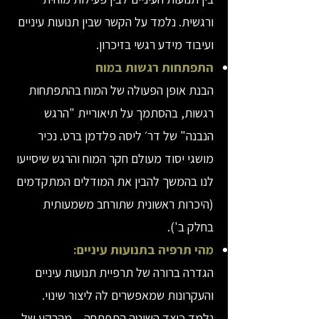
ורגשית. נלמד על הקשר שבין תנועות עיניים
ועיבוד מידע רגשי בזיכרון.
התפתחות רגשות במוח
הבנת אופן הפעולה של המוח בהתפתחות
רגשות, בהסתמך על תיאוריית "הרגש
הנבנה" של דר׳ ליסה פלדמן ברט. נכיר
מושגי יסוד מעולם חקר המוח והרגש שיסייעו
לנו בהמשך להבין את המודלים המתקדמים
(היכרות ראשונית שתורחב משמעותית
בחלק ב').
מהי תרפיה בתנועות עיניים:
הגדרה ברורה של תרפיית תנועות עיניים
והעקרונות שמאפשרים לה ליצור שינוי.
נלמד כיצד השיטה התפתחה – מהרקע של