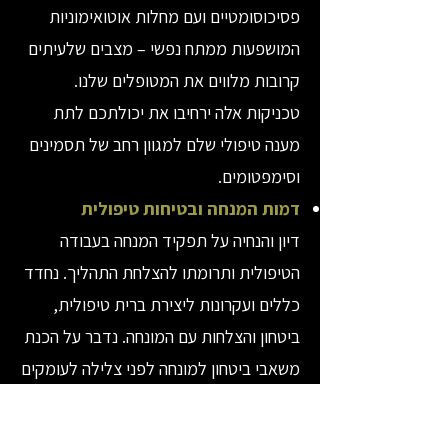
פסיכוסומטיים ועם מחלות אוטואימוניות
המושפעות ממתח נפשי – מצבים שלעיתים
קרובות מלווים את המטופלים שלנו.
טכניקות אלה ירחיבו את יכולתכם לתת
מענה טיפולי שלם למגוון רחב של תסמינים
וסימפטומים.
דמות המנחה ובטיחות טיפולית
דיון והנחיה על תפקיד המנחה בעבודה
הטיפולית ותרומתו להצלחת התהליך. נחדד
כללים ועקרונות ליצירת ברית טיפולית,
ביטחון והצלחות עם המונחה. נדבר על הכנת
משאבי ביטחון למונחה לפני צלילה לעומקים
רגשיים, על ניהול מצבי קיצון והצפה רגשית
בקליניקה, ועל שמירה על גבולות ובטיחות