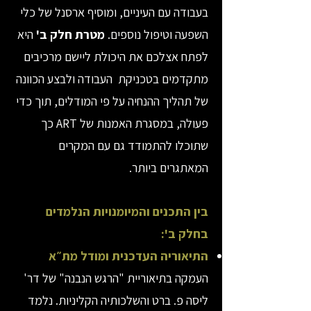
בעבודה עם העיניים, ומוסיף ארסנל של כלי
השפעה וטיפול נוספים.
מטרת חלק ב'
היא
לפתח אצלכם את היכולת ליישם מרכיבים
מתקדמים בטכניקת העבודה ולבצע הכוונה
של תהליך ההנחיה על פי המודלים, תוך כדי
פעולה, במסגרת האמנות של ART כך
שתוכלו להתמודד גם עם המקרים
המאתגרים ביותר.
בין התכנים והמיומנויות הנלמדים
בחלק ב':
התיאוריה העדכנית ומודל מת״א
העמקה בתיאוריית "הרגש הנבנה" של דר'
ליסה פ. ברט והשלכותיה הקליניות. נלמד