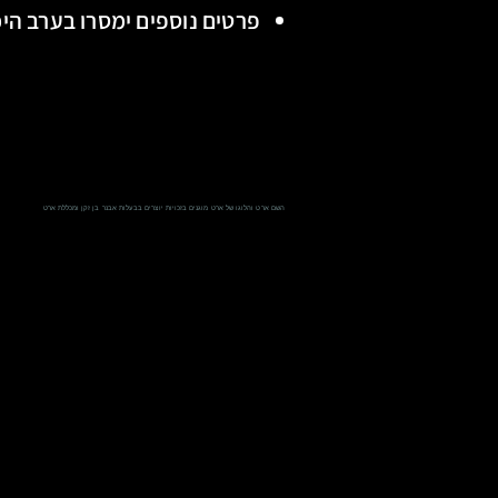
פרטים נוספים ימסרו בערב היכ
השם ארט והלוגו של ארט מוגנים בזכויות יוצרים בבעלות אבנר בן זקן ומכללת ארט