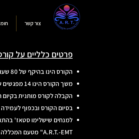
צור קשר
חומר
פרטים כלליים על קורס .R.T.-EMT
הקורס הינו בהיקף של 80 שעות אקדמאיות,
משך הקורס הינו 14 מפגשים של 4.5 שעות (או 7 מפגשים בני 9 שעות).
הקבלה לקורס מותנית בקיום ר
בסיום הקורס ובכפוף לעמידה
ב
למנחים שישלימו סטאז' בהתאם
A.R.T.-EMT" מטעם המכללה.